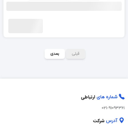
قبلی
بعدی
ارتباطی
شماره های
021-91093361
شرکت
آدرس